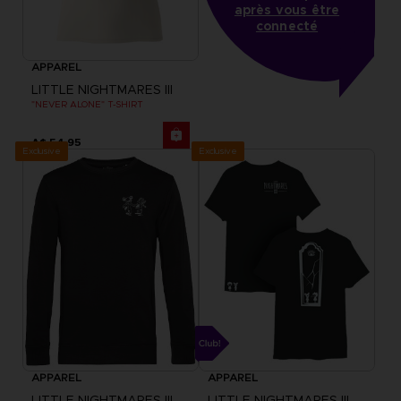
après vous être
connecté
APPAREL
LITTLE NIGHTMARES III
"NEVER ALONE" T-SHIRT
A$ 54,95
Exclusive
Exclusive
APPAREL
APPAREL
LITTLE NIGHTMARES III
LITTLE NIGHTMARES III