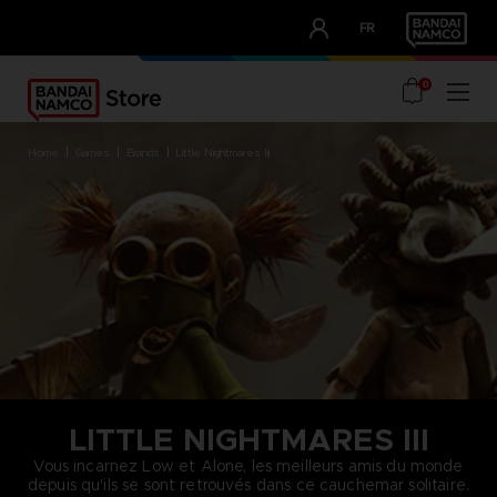
CLUB!
FR
OUR ADVANTAGES
0
home
games
brands
little nightmares iii
LITTLE NIGHTMARES III
Vous incarnez Low et Alone, les meilleurs amis du monde
depuis qu'ils se sont retrouvés dans ce cauchemar solitaire.