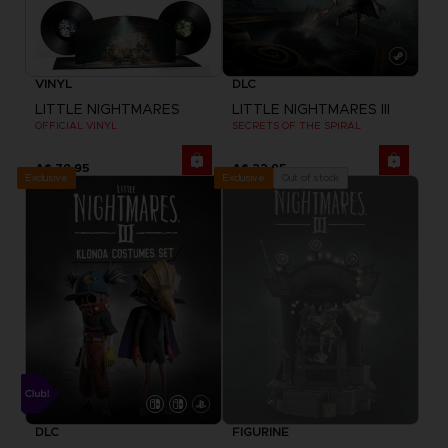
VINYL
DLC
LITTLE NIGHTMARES
LITTLE NIGHTMARES III
OFFICIAL VINYL
SECRETS OF THE SPIRAL
A$ 79,95
A$ 22,95
Exclusive
Out of stock
Exclusive
DLC
FIGURINE