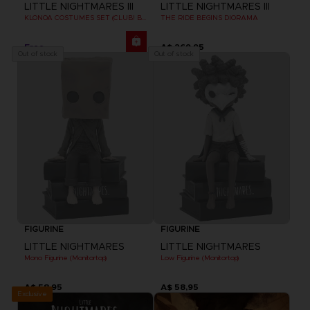
LITTLE NIGHTMARES III
LITTLE NIGHTMARES III
KLONOA COSTUMES SET (CLUB! BONUS) SWITCH
THE RIDE BEGINS DIORAMA
Free
A$ 269,95
Out of stock
Out of stock
FIGURINE
FIGURINE
LITTLE NIGHTMARES
LITTLE NIGHTMARES
Mono Figurine (Monitortop)
Low Figurine (Monitortop)
A$ 58,95
A$ 58,95
Exclusive