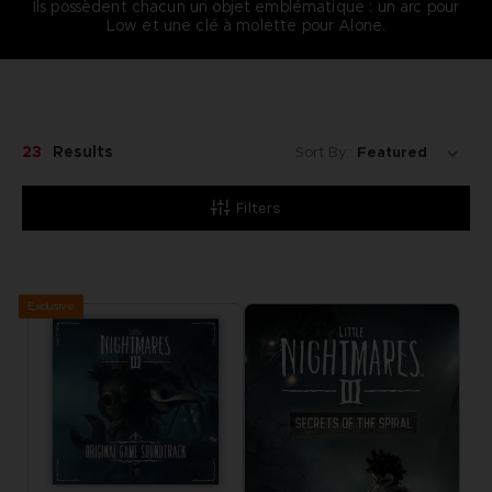
Ils possèdent chacun un objet emblématique : un arc pour
Low et une clé à molette pour Alone.
23
Results
Sort By:
Filters
Exclusive