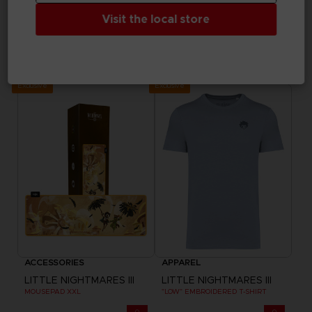
Visit the local store
GAME
BAGS
LITTLE NIGHTMARES III
LITTLE NIGHTMARES III
DELUXE EDITION
"BEST FRIENDS" BELT BAG
A$ 84,95
A$ 64,95
Exclusive
Exclusive
ACCESSORIES
APPAREL
LITTLE NIGHTMARES III
LITTLE NIGHTMARES III
MOUSEPAD XXL
"LOW" EMBROIDERED T-SHIRT