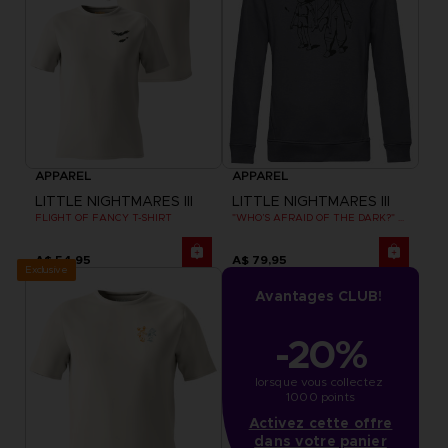
APPAREL
APPAREL
LITTLE NIGHTMARES III
LITTLE NIGHTMARES III
FLIGHT OF FANCY T-SHIRT
"WHO’S AFRAID OF THE DARK?" HOODIE
A$ 54,95
A$ 79,95
Exclusive
Avantages CLUB!
-20%
lorsque vous collectez 
1000 points
Activez cette offre
dans votre panier