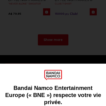
"NEVER ALONE" SWEATER
CLUB T-SHIRT
A$ 79,95
15000
pts
Show more
Games
About
Press
Recruitment
Licensing
DO YOU HAVE A QUESTION?