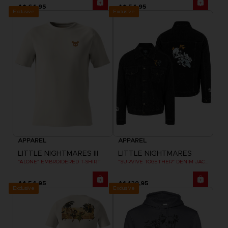
A$ 64,95
A$ 54,95
Exclusive
Exclusive
APPAREL
APPAREL
LITTLE NIGHTMARES III
LITTLE NIGHTMARES
"ALONE" EMBROIDERED T-SHIRT
"SURVIVE TOGETHER" DENIM JACKET
A$ 54,95
A$ 129,95
Exclusive
Exclusive