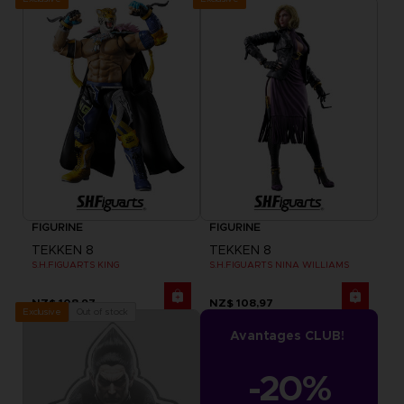
FIGURINE
FIGURINE
TEKKEN 8
TEKKEN 8
S.H.FIGUARTS KING
S.H.FIGUARTS NINA WILLIAMS
NZ$ 108,97
NZ$ 108,97
Out of stock
Exclusive
Avantages CLUB!
-20%