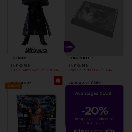
FIGURINE
CONTROLLER
TEKKEN 8
TEKKEN 8
S.H.FIGUARTS KAZUYA MISHIMA
HORI FIGHTING STICK ALPHA
NZ$ 108,97
200000
pts
Exclusive
Avantages CLUB!
-20%
lorsque vous collectez 
1000 points
Activez cette offre