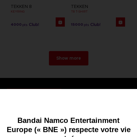
TEKKEN 8
TEKKEN
KEYRING
T8 T-SHIRT
4000
15000
pts
pts
Show more
Games
About
Press
Recruitment
Licensing