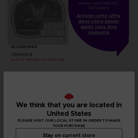
lorsque vous collectez 
1000 points
Activez cette offre
dans votre panier
après vous être
connecté
ACCESSORIES
TEKKEN 8
KAZUYA MISHIMA LED NEON SIGN
NZ$ 308,77
Exclusive
Exclusive
We think that you are located in
United States
PLEASE VISIT OUR LOCAL STORE IN ORDER TO MAKE
YOUR PURCHASE
Stay on current store