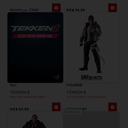
60000
NZ$ 34,99
pts
DLC
FIGURINE
TEKKEN 8
TEKKEN 8
DELUXE UPGRADE PACK
S.H.FIGUARTS JIN KAZAMA
NZ$ 64,99
NZ$ 108,97
Out of stock