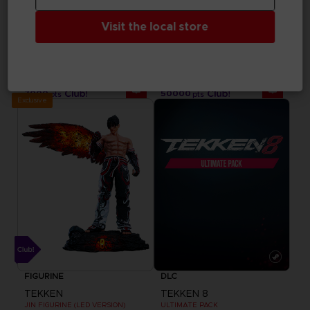
Visit the local store
ACCESSORIES
FIGURINE
TEKKEN
TEKKEN
METAL PLATE
JIN FIGURINE
7000
50000
pts
pts
Exclusive
FIGURINE
DLC
TEKKEN
TEKKEN 8
JIN FIGURINE (LED VERSION)
ULTIMATE PACK