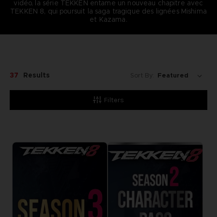
vidéo, la série TEKKEN entame un nouveau chapitre avec
TEKKEN 8, qui poursuit la saga tragique des lignées Mishima
et Kazama.
37
Results
Sort By:
Filters