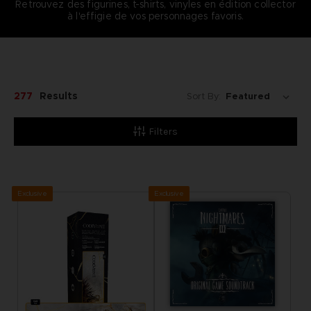
Retrouvez des figurines, t-shirts, vinyles en édition collector
à l'effigie de vos personnages favoris.
277
Results
Sort By:
Filters
Exclusive
Exclusive