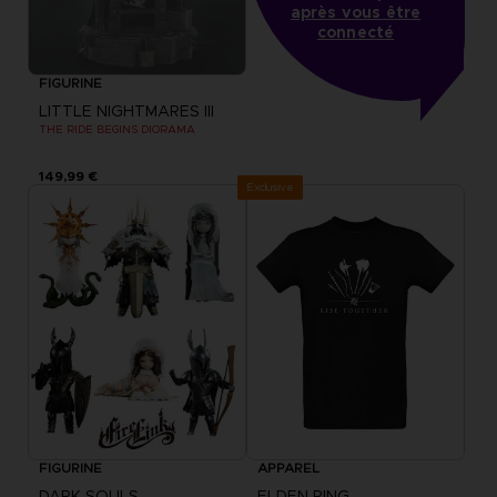
après vous être
connecté
FIGURINE
LITTLE NIGHTMARES III
THE RIDE BEGINS DIORAMA
149,99 €
Exclusive
FIGURINE
APPAREL
DARK SOULS
ELDEN RING