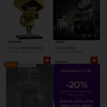
FIGURINE
GAME
LITTLE NIGHTMARES
CODE VEIN II
SIX VINYL FIGURINE
COLLECTOR'S EDITION
32,90 €
179,99 €
Out of stock
Exclusive
Avantages CLUB!
-20%
lorsque vous collectez 
1000 points
Activez cette offre
dans votre panier