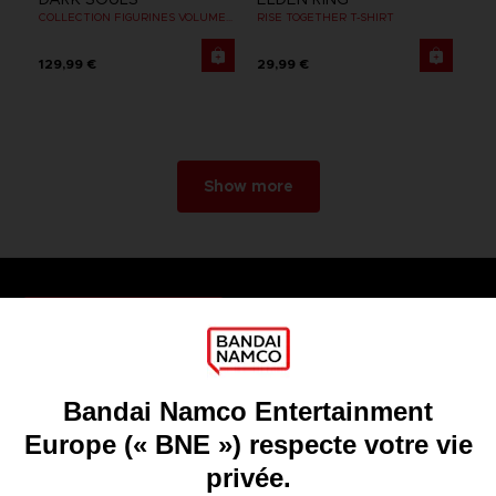
COLLECTION FIGURINES VOLUME 2
RISE TOGETHER T-SHIRT
129,99 €
29,99 €
Show more
Games
About
Press
Recruitment
Licensing
DO YOU HAVE A QUESTION?