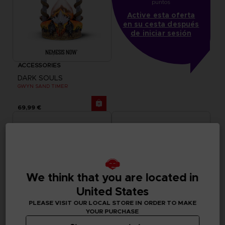
puntos
Active esta oferta
en su cesta después
de iniciar sesión
ACCESSORIES
DARK SOULS
GWYN SAND TIMER
69,99 €
We think that you are located in
United States
PLEASE VISIT OUR LOCAL STORE IN ORDER TO MAKE
YOUR PURCHASE