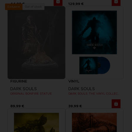
44,99 €
129,99 €
Out of stock
Exclusive
FIGURINE
VINYL
DARK SOULS
DARK SOULS
ORIGINAL BONFIRE STATUE
DARK SOULS: THE VINYL COLLECTION
89,99 €
39,99 €