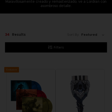
Maravillosamente creado y remasterizado, ve a Lordran con
asombroso detalle.
34
Results
Sort By:
Filters
Exclusive