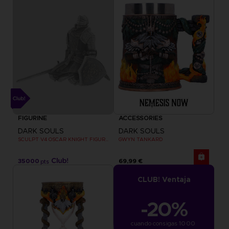
FIGURINE
ACCESSORIES
DARK SOULS
DARK SOULS
SCULPT V4 OSCAR KNIGHT FIGURINE
GWYN TANKARD
35000
69,99 €
pts
CLUB! Ventaja
-20%
cuando consigas 1000 