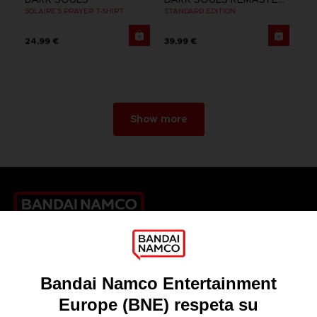
SOLAIRE'S PRAYER T-SHIRT
STANDARD EDITION
24,99 €
39,99 €
Show more
Games
About
Press
Recruitment
Licensing
DO YOU HAVE A QUESTION?