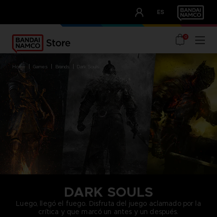
CLUB!
ES
OUR ADVANTAGES
0
home
games
brands
dark souls
DARK SOULS
Luego, llegó el fuego. Disfruta del juego aclamado por la
crítica y que marcó un antes y un después.