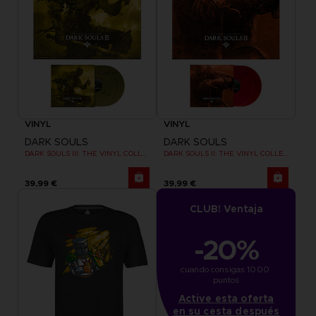
VINYL
VINYL
DARK SOULS
DARK SOULS
DARK SOULS III: THE VINYL COLLECTION
DARK SOULS II: THE VINYL COLLECTION
39,99 €
39,99 €
CLUB! Ventaja
-20%
cuando consigas 1000 
puntos
Active esta oferta
en su cesta después