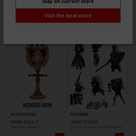
Stay on current store
ART PRINT
ACCESSORIES
Visit the local store
DARK SOULS
DARK SOULS
SOLAIRE WALL PLAQUE
SMOUGH TANKARD
89,99 €
69,99 €
ACCESSORIES
FIGURINE
DARK SOULS
DARK SOULS
ORNSTEIN GOBLET
COLLECTION FIGURINES VOLUME 3