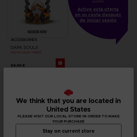
puntos
Active esta oferta
en su cesta después
de iniciar sesión
ACCESSORIES
DARK SOULS
GWYN SAND TIMER
69,99 €
We think that you are located in
United States
PLEASE VISIT OUR LOCAL STORE IN ORDER TO MAKE
YOUR PURCHASE
Stay on current store