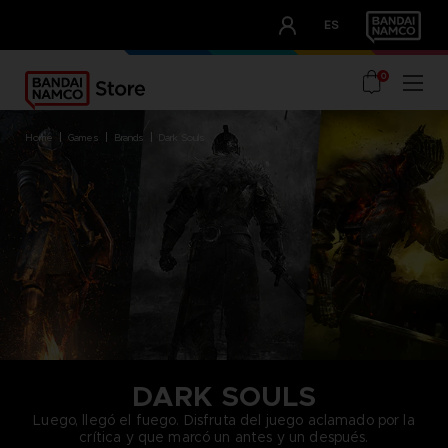
CLUB!
ES
OUR ADVANTAGES
0
home
games
brands
dark souls
DARK SOULS
Luego, llegó el fuego. Disfruta del juego aclamado por la
crítica y que marcó un antes y un después.