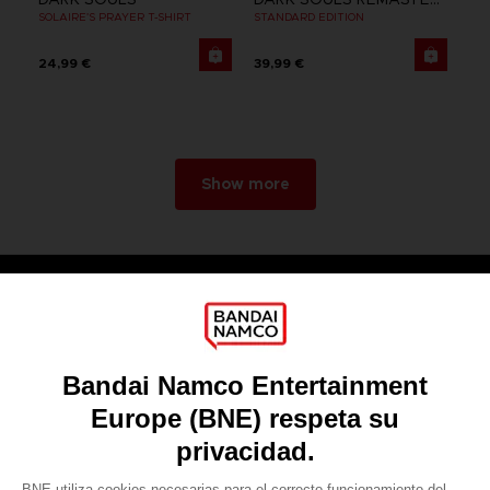
SOLAIRE'S PRAYER T-SHIRT
STANDARD EDITION
24,99 €
39,99 €
Show more
Games
About
Press
Recruitment
Licensing
DO YOU HAVE A QUESTION?