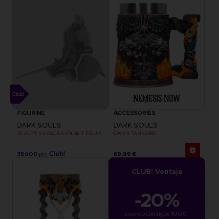
FIGURINE
ACCESSORIES
DARK SOULS
DARK SOULS
SCULPT V4 OSCAR KNIGHT FIGURINE
GWYN TANKARD
35000
69,99 €
pts
CLUB! Ventaja
-20%
cuando consigas 1000 