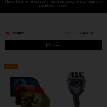
Maravillosamente creado y remasterizado, ve a Lordran con
asombroso detalle.
34
Results
Sort By:
Filters
Exclusive