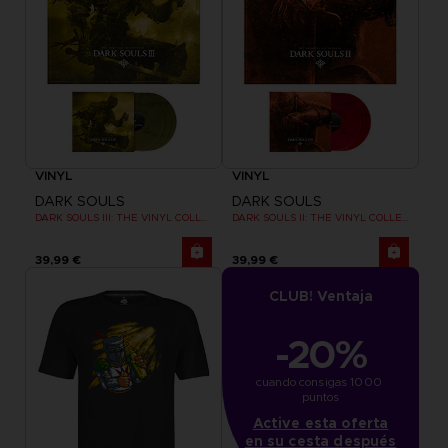
VINYL
VINYL
DARK SOULS
DARK SOULS
DARK SOULS III: THE VINYL COLLECTION
DARK SOULS II: THE VINYL COLLECTION
39,99 €
39,99 €
CLUB! Ventaja
-20%
cuando consigas 1000 
puntos
Active esta oferta
en su cesta después