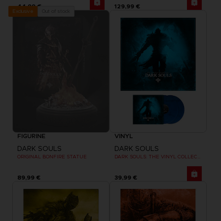
44,99 €
129,99 €
Out of stock
Exclusive
FIGURINE
VINYL
DARK SOULS
DARK SOULS
ORIGINAL BONFIRE STATUE
DARK SOULS: THE VINYL COLLECTION
89,99 €
39,99 €