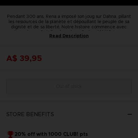
Pendant 300 ans, Rena a imposé son joug sur Dahna, pillant
les ressources de la planète et dépouillant le peuple de sa
dignité et de sa liberté. Notre histoire commence avec
deux personnes nées dans des mondes différents, qui
Introducing Dohalim , a very well-mannered Renan
Read Description
cherchent à changer leur destin et tendre vers un nouveau
gentleman with both magic abilities and an agile fighting
futur.
Libérez-vous des chaînes du destin..
style.
DOHALIM T-SHIRT
DETAILS
Color
: black
A$ 39,95
Material
: 100% cotton
Out of stock
STORE BENEFITS
20% off with 1000 CLUB! pts