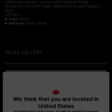
Introducing Dohalim , a very well-mannered Renan
gentleman with both magic abilities and an agile fighting
style.
DETAILS
Color
: black
Material
: 100% cotton
MEDIA GALLERY
We think that you are located in
United States
PLEASE VISIT OUR LOCAL STORE IN ORDER TO MAKE