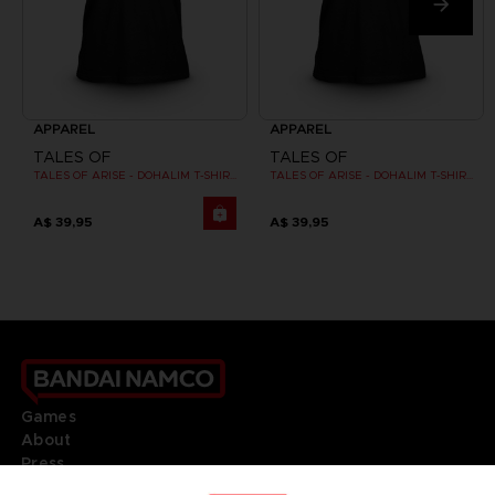
APPAREL
APPAREL
TALES OF
TALES OF
TALES OF ARISE - DOHALIM T-SHIRT
TALES OF ARISE - DOHALIM T-SHIRT
A$ 39,95
A$ 39,95
Games
About
Press
Recruitment