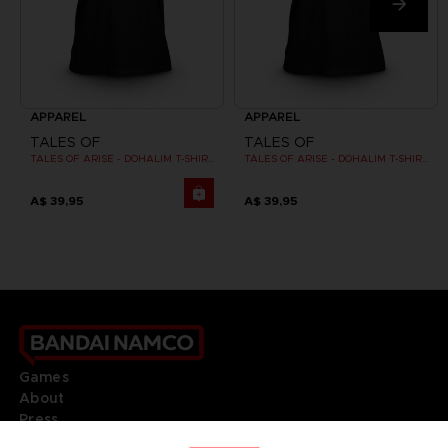
APPAREL
APPAREL
TALES OF
TALES OF
TALES OF ARISE - DOHALIM T-SHIRT
TALES OF ARISE - DOHALIM T-SHIRT
A$ 39,95
A$ 39,95
Games
About
Press
Recruitment