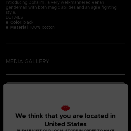
Introducing Dohalim , a very well-mannered Renan
gentleman with both magic abilities and an agile fighting
style.
DETAILS
Color
: black
Material
: 100% cotton
MEDIA GALLERY
We think that you are located in
United States
PLEASE VISIT OUR LOCAL STORE IN ORDER TO MAKE