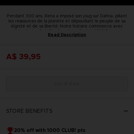
Pendant 300 ans, Rena a imposé son joug sur Dahna, pillant
les ressources de la planète et dépouillant le peuple de sa
dignité et de sa liberté. Notre histoire commence avec
deux personnes nées dans des mondes différents, qui
Introducing Dohalim , a very well-mannered Renan
Read Description
cherchent à changer leur destin et tendre vers un nouveau
gentleman with both magic abilities and an agile fighting
futur.
Libérez-vous des chaînes du destin..
style.
DOHALIM T-SHIRT
DETAILS
Color
: black
A$ 39,95
Material
: 100% cotton
Out of stock
STORE BENEFITS
20% off with 1000 CLUB! pts