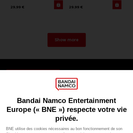
29,99 €
29,99 €
Show more
Games
About
Press
Recruitment
Licensing
DO YOU HAVE A QUESTION?
Go to
Our support
REGISTER A GAME