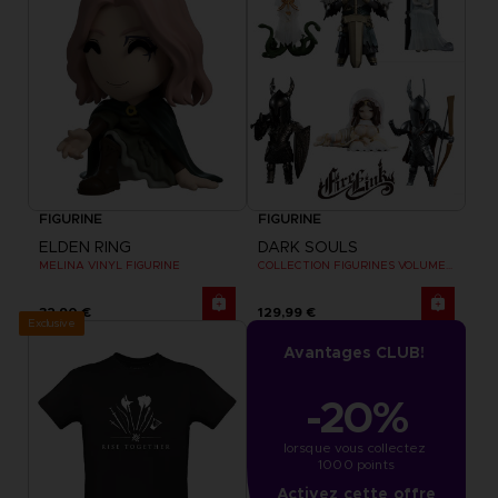
FIGURINE
FIGURINE
ELDEN RING
DARK SOULS
MELINA VINYL FIGURINE
COLLECTION FIGURINES VOLUME 2
32,90 €
129,99 €
Exclusive
Avantages CLUB!
-20%
lorsque vous collectez 
1000 points
Activez cette offre