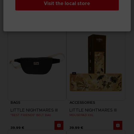
Visit the local store
ELDEN RING
DARK SOULS
RISE TOGETHER HOODIE
GWYN TANKARD
44,99 €
69,99 €
Exclusive
Exclusive
BAGS
ACCESSORIES
LITTLE NIGHTMARES III
LITTLE NIGHTMARES III
"BEST FRIENDS" BELT BAG
MOUSEPAD XXL
39,99 €
39,99 €