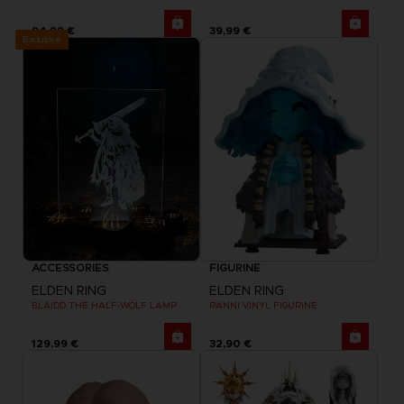
94,99 €
39,99 €
Exclusive
ACCESSORIES
FIGURINE
ELDEN RING
ELDEN RING
BLAIDD THE HALF-WOLF LAMP
RANNI VINYL FIGURINE
129,99 €
32,90 €