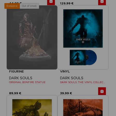
44,99 €
129,99 €
Out of stock
Exclusive
FIGURINE
VINYL
DARK SOULS
DARK SOULS
ORIGINAL BONFIRE STATUE
DARK SOULS: THE VINYL COLLECTION
89,99 €
39,99 €