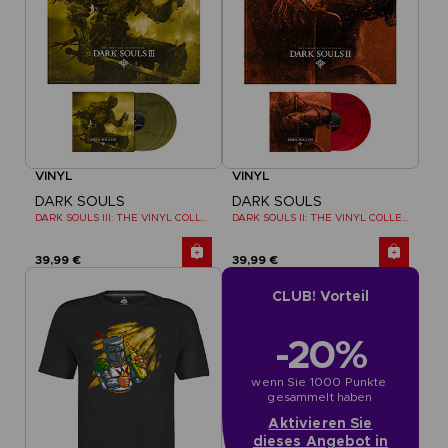
VINYL
VINYL
DARK SOULS
DARK SOULS
DARK SOULS III: THE VINYL COLLECTION
DARK SOULS II: THE VINYL COLLECTION
39,99 €
39,99 €
CLUB! Vorteil
-20%
wenn Sie 1000 Punkte 
gesammelt haben
Aktivieren Sie
dieses Angebot in