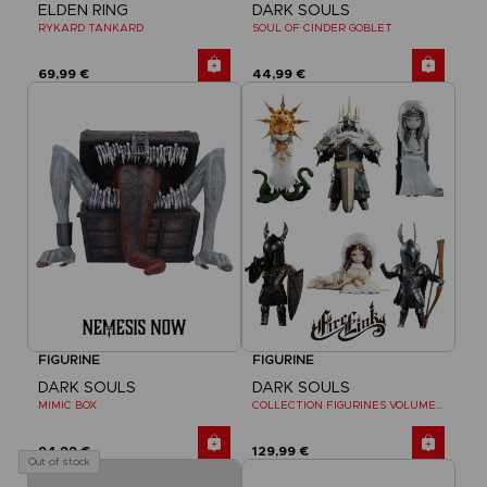
ELDEN RING
DARK SOULS
RYKARD TANKARD
SOUL OF CINDER GOBLET
69,99 €
44,99 €
FIGURINE
FIGURINE
DARK SOULS
DARK SOULS
MIMIC BOX
COLLECTION FIGURINES VOLUME 2
94,99 €
129,99 €
Out of stock