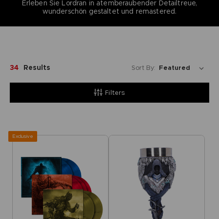
Erleben Sie Lordran in atemberaubender Detailtreue,
wunderschön gestaltet und remastered.
34
Results
Sort By:
Filters
Exclusive