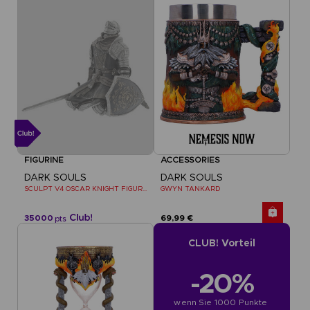
FIGURINE
ACCESSORIES
DARK SOULS
DARK SOULS
SCULPT V4 OSCAR KNIGHT FIGURINE
GWYN TANKARD
35000
69,99 €
pts
CLUB! Vorteil
-20%
wenn Sie 1000 Punkte 