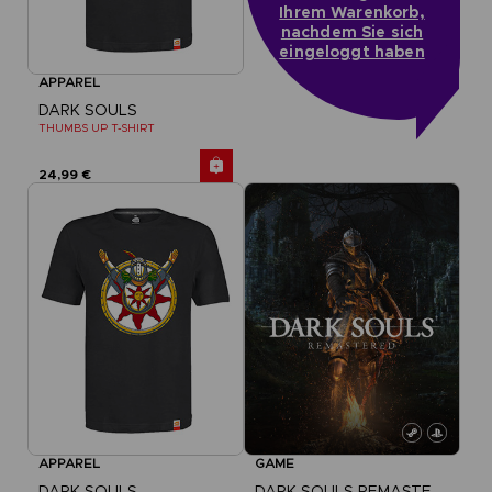
Ihrem Warenkorb,
nachdem Sie sich
eingeloggt haben
APPAREL
DARK SOULS
THUMBS UP T-SHIRT
24,99 €
APPAREL
GAME
DARK SOULS
DARK SOULS REMASTERED