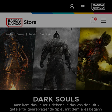
CLUB!
DE
OUR ADVANTAGES
0
home
games
brands
dark souls
DARK SOULS
Dann kam das Feuer. Erleben Sie das von der Kritik
gefeierte, genreprägende Spiel, mit dem alles begann.