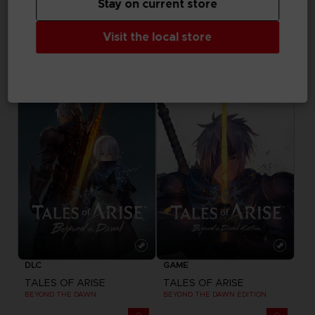
Stay on current store
GAME
GAME
Visit the local store
MY HERO ONE'S JUSTICE 2
CAPTAIN TSUBASA: RISE OF NEW CHAMPIONS
ULTIMATE EDITION
ULTIMATE EDITION
79,99 €
79,99 €
DLC
GAME
TALES OF ARISE
TALES OF ARISE
BEYOND THE DAWN
BEYOND THE DAWN EDITION