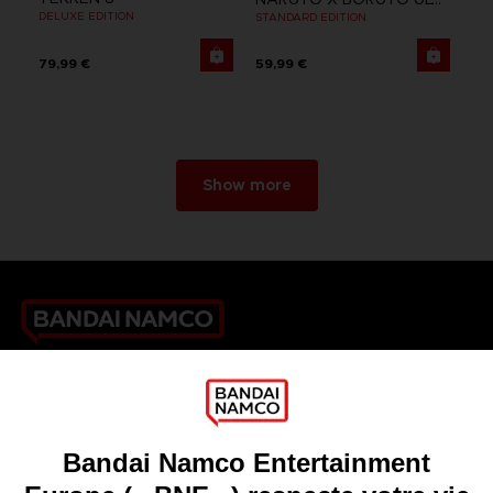
DELUXE EDITION
STANDARD EDITION
79,99 €
59,99 €
Show more
Games
About
Press
Recruitment
Licensing
DO YOU HAVE A QUESTION?