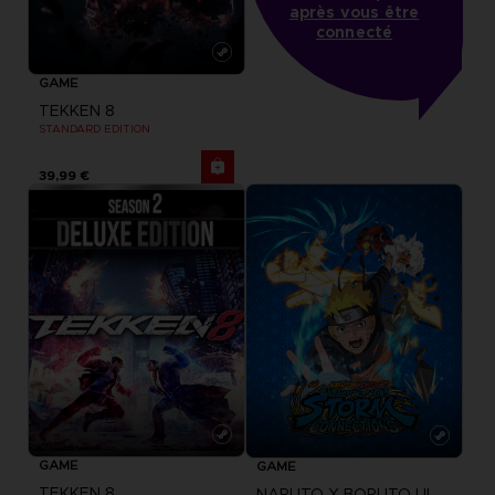
après vous être
connecté
GAME
TEKKEN 8
STANDARD EDITION
39,99 €
GAME
GAME
TEKKEN 8
NARUTO X BORUTO ULTIMATE NINJA STORM CONNECTIONS