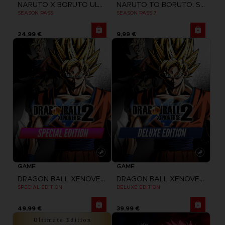
NARUTO X BORUTO ULTIMATE NINJA STORM CONNECTIONS
NARUTO TO BORUTO: SHINOBI STRIKER
SEASON PASS
SEASON PASS 7
24,99 €
9,99 €
GAME
GAME
DRAGON BALL XENOVERSE 2
DRAGON BALL XENOVERSE 2
SPECIAL EDITION
DELUXE EDITION
49,99 €
39,99 €