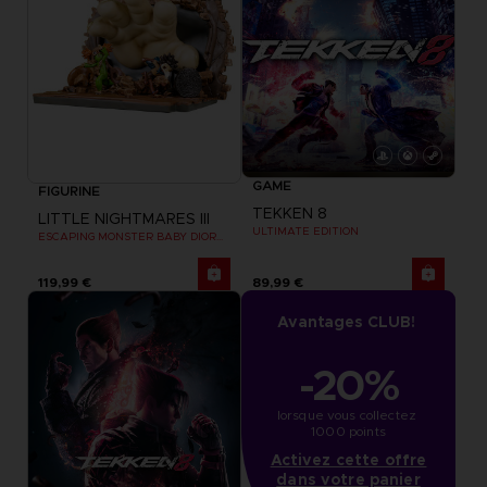
GAME
FIGURINE
TEKKEN 8
LITTLE NIGHTMARES III
ULTIMATE EDITION
ESCAPING MONSTER BABY DIORAMA
119,99 €
89,99 €
Avantages CLUB!
-20%
lorsque vous collectez 
1000 points
Activez cette offre
dans votre panier