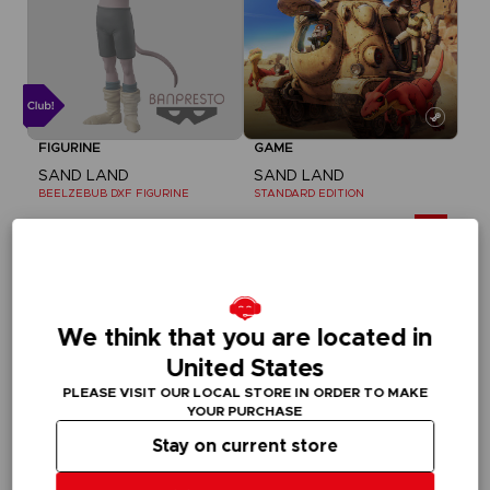
FIGURINE
GAME
SAND LAND
SAND LAND
BEELZEBUB DXF FIGURINE
STANDARD EDITION
25000
450.00 kr.
pts
Exclusive
We think that you are located in
United States
PLEASE VISIT OUR LOCAL STORE IN ORDER TO MAKE
YOUR PURCHASE
Stay on current store