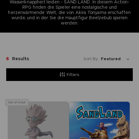
Wasserknappheit leiden - SAND LAND. In diesem Action-
RPG finden die Spieler eine nostalgische und
herzerwärmende Welt, die von Akira Toriyama erschaffen
wurde, und in der Sie die Hauptfigur Beelzebub spielen
werden.
6
Results
Sort By:
Filters
Out of stock