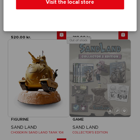
Visit the local store
GAME
APPAREL
SAND LAND
SAND LAND
DELUXE EDITION
BEELZEBUB T-SHIRT
520.00 kr.
219.00 kr.
Out of stock
FIGURINE
GAME
SAND LAND
SAND LAND
CHOGOKIN SAND LAND TANK 104
COLLECTOR'S EDITION